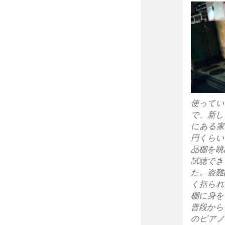
使ってい
で、新し
にある家
円くらい
品棚を眺
試聴でき
た。盗難
く括られ
棚に身を寄
普段から
のピアノ