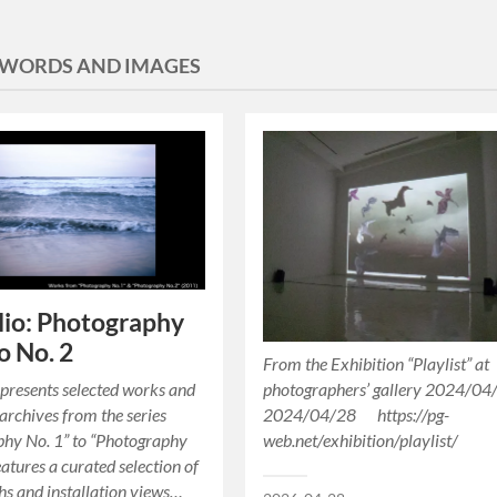
WORDS AND IMAGES
lio: Photography
o No. 2
From the Exhibition “Playlist” at
 presents selected works and
photographers’ gallery 2024/04
 archives from the series
2024/04/28 https://pg-
phy No. 1” to “Photography
web.net/exhibition/playlist/
features a curated selection of
s and installation views…