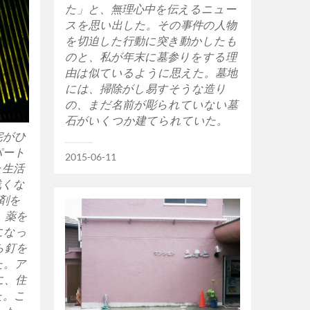
た」と、無理心中を伝えるニュー
スを思い出した。その事件の人物
を切迫した行動に突き動かしたも
のと、私が年末に墓参りをする理
由は似ているように思えた。墓地
には、掃除がし易すそうな造り
の、まだ名前が彫られていない墓
石がいくつか建てられていた。
宅がひ
パート
2015-06-11
た生活
浅くな
剤を
。薬を
になっ
ら釘を
た。ア
に、住
た。こ