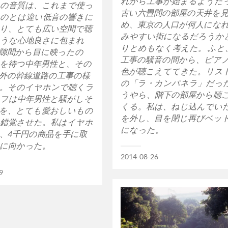
れから工事が始まるようだ
の音質は、これまで使っ
古い六畳間の部屋の天井を
のとは違い低音の響きに
め、東京の人口が何人にな
り、とても広い空間で聴
みやすい街になるだろうか
うな心地良さに包まれ
りとめもなく考えた。 ふと
隙間から目に映ったの
工事の騒音の間から、ピア
を待つ中年男性と、その
色が聴こえててきた。リス
外の幹線道路の工事の様
の「ラ・カンパネラ」だっ
。そのイヤホンで聴くラ
うやら、階下の部屋から聴
フは中年男性と騒がしそ
くる。私は、ねじ込んでい
を、とても愛おしいもの
を外し、目を閉じ再びベッ
錯覚させた。私はイヤホ
になった。
、4千円の商品を手に取
に向かった。
2014-08-26
9