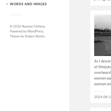
WORDS AND IMAGES
© 2026
Naonori Oshima
.
Powered by
WordPress
.
Theme by
Anders Norén
.
As I desce
at Shinjuk
overheard
women wal
woman on 
2024-08-2