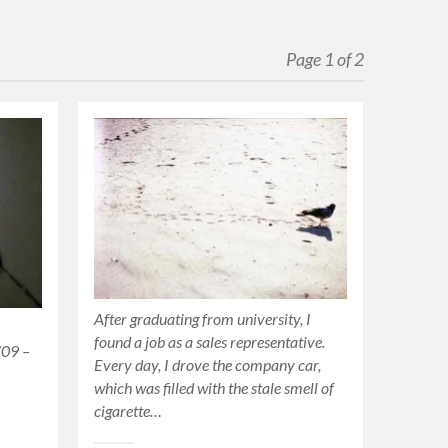
Page 1 of 2
After graduating from university, I
found a job as a sales representative.
/09 –
Every day, I drove the company car,
which was filled with the stale smell of
cigarette…