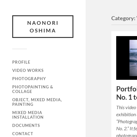
Category:
NAONORI
OSHIMA
PROFILE
VIDEO WORKS
PHOTOGRAPHY
PHOTOPAINTING &
Portfo
COLLAGE
No. 1 t
OBJECT, MIXED MEDIA,
PAINTING
This video
MIXED MEDIA
exhibition
INSTALLATION
“Photogra
DOCUMENTS
No. 2.” It 
CONTACT
photograph