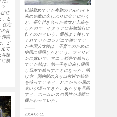
った。
見つ
以前勤めていた夜勤のアルバイト
れば住
先の先輩に久しぶりに会いに行く
と、と
と、長年付き合った彼女と入籍を
、住宅
したので、イタリアに新婚旅行に
ノの音
行くのだという。愛想よく接して
ト作曲
くれていたコンビニで働いてい
た。ど
た中国人女性は、子育てのために
こえて
中国に帰国したという。フィリピ
た耳栓
ンに嫁いで、マニラ郊外で暮らし
ドに横
ていた姉は、第一子を出産し帰国
し日本で暮らすことになった。明
け方、関内駅の入り口付近で始発
を待っていると、どこからか尿の
臭いが漂ってきた。あたりを見回
すと、ホームレスの男性が道端に
横たわっていた。
2014-06-11