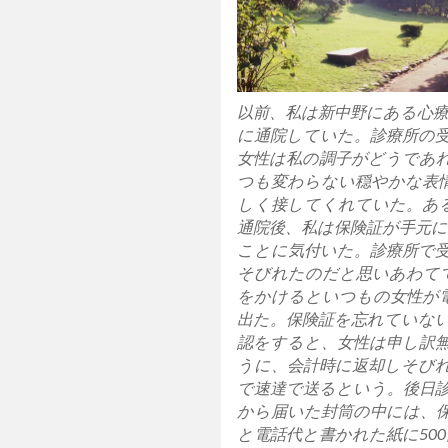
以前、私は新中野にある心
に通院していた。診療所の
女性は私の調子がどうであ
つも変わらない穏やかな表
しく接してくれていた。あ
通院後、私は保険証が手元
ことに気付いた。診療所で
そびれたのだと思いあわて
をかけるといつもの女性が
出た。保険証を忘れていな
認をすると、女性は申し訳
うに、会計時に返却しそび
で速達で送るという。後日
から届いた封筒の中には、
と電話代と書かれた紙に50