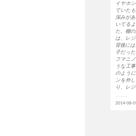
イヤホン
ていたも
深みがあ
いてるよ
た。棚の
は、レジ
背後には
子だった
フマニノ
うな工事
のように
ンを外し
り、レジ
2014-08-0