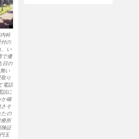
療内科
受付の
れ、い
情で優
る日の
に無い
受取り
て電話
電話に
いか確
無さそ
れたの
診療所
保険証
0円玉