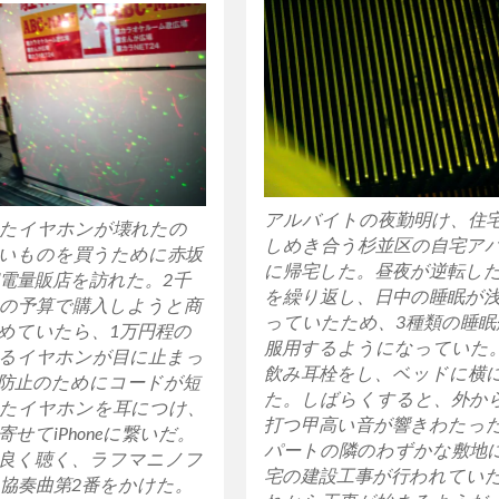
アルバイトの夜勤明け、住
たイヤホンが壊れたの
しめき合う杉並区の自宅ア
いものを買うために赤坂
に帰宅した。昼夜が逆転し
電量販店を訪れた。2千
を繰り返し、日中の睡眠が
の予算で購入しようと商
っていたため、3種類の睡眠
めていたら、1万円程の
服用するようになっていた
るイヤホンが目に止まっ
飲み耳栓をし、ベッドに横
防止のためにコードが短
た。しばらくすると、外か
たイヤホンを耳につけ、
打つ甲高い音が響きわたっ
せてiPhoneに繋いだ。
パートの隣のわずかな敷地
良く聴く、ラフマニノフ
宅の建設工事が行われてい
協奏曲第2番をかけた。