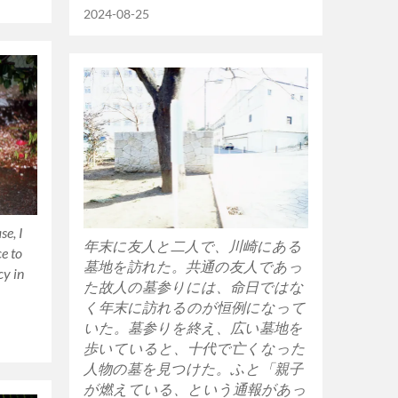
2024-08-25
se, I
年末に友人と二人で、川崎にある
ce to
墓地を訪れた。共通の友人であっ
cy in
た故人の墓参りには、命日ではな
く年末に訪れるのが恒例になって
いた。墓参りを終え、広い墓地を
歩いていると、十代で亡くなった
人物の墓を見つけた。ふと「親子
が燃えている、という通報があっ