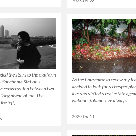
2026-04-28
nded the stairs to the platform
As the time came to renew my lea
u Sanchome Station, I
decided to look for a cheaper pla
 a conversation between two
live and visited a real estate agen
king ahead of me. The
Nakano-Sakaue. I’ve always…
the left,…
2020-06-11
5