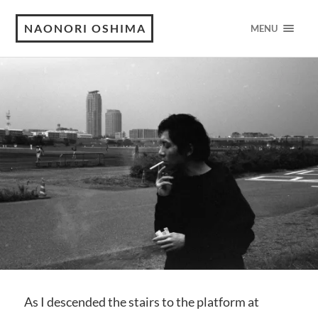
NAONORI OSHIMA
MENU
As I descended the stairs to the platform at