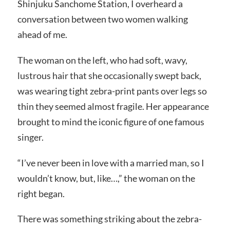
Shinjuku Sanchome Station, I overheard a
conversation between two women walking
ahead of me.
The woman on the left, who had soft, wavy,
lustrous hair that she occasionally swept back,
was wearing tight zebra-print pants over legs so
thin they seemed almost fragile. Her appearance
brought to mind the iconic figure of one famous
singer.
“I’ve never been in love with a married man, so I
wouldn’t know, but, like…,” the woman on the
right began.
There was something striking about the zebra-